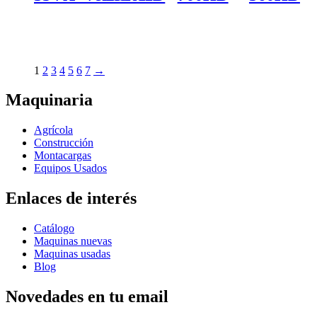
1
2
3
4
5
6
7
→
Maquinaria
Agrícola
Construcción
Montacargas
Equipos Usados
Enlaces de interés
Catálogo
Maquinas nuevas
Maquinas usadas
Blog
Novedades en tu email