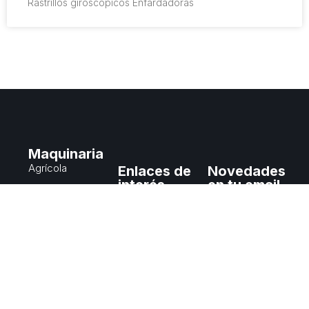
Rastrillos giroscópicos Enfardadoras
Maquinaria
Agrícola
Enlaces de
Novedades
interés
en tu email
Construcción
Catálogo
Montacargas
Maquinas
Equipos
nuevas
Usados
Maquinas
Enviar
usadas
Blog