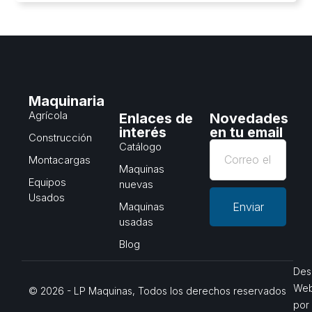
Maquinaria
Agrícola
Enlaces de
Novedades
interés
en tu email
Construcción
Catálogo
Montacargas
Maquinas
Equipos
nuevas
Usados
Maquinas
Enviar
usadas
Blog
Des
We
© 2026 - LP Maquinas, Todos los derechos reservados
por