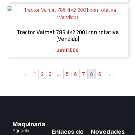
Tractor Valmet 785 4×2 2001 con rotativa
(Vendido)
U$S
11,500
←
1
2
3
…
5
6
7
8
9
→
Maquinaria
Agrícola
Enlaces de
Novedades